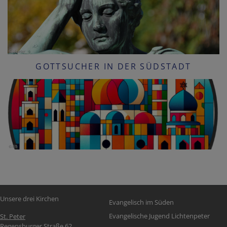
GOTTSUCHER IN DER SÜDSTADT
Fußbereichsmenü
Unsere drei Kirchen
Evangelisch im Süden
Evangelische Jugend Lichtenpeter
St. Peter
Regensburger Straße 62