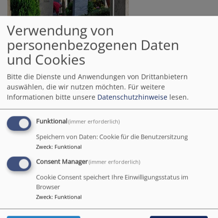
Verwendung von
personenbezogenen Daten
und Cookies
Friedhof St. Peter
Bitte die Dienste und Anwendungen von Drittanbietern
Schloßstraße 4-9
auswählen, die wir nutzen möchten.
Für weitere
90478 Nürnberg
Informationen bitte unsere
Datenschutzhinweise
lesen.
Friedhofsverwaltung:
Funktional
(immer erforderlich)
Regensburger Str. 30
Speichern von Daten: Cookie für die Benutzersitzung
90478 Nürnberg
Zweck
:
Funktional
Consent Manager
(immer erforderlich)
Tel.
0911 - 46 60 76
E-Mail
friedhof.st-peter(at)elkb.de
Cookie Consent speichert Ihre Einwilligungsstatus im
Browser
Mo - Fr 10 - 12 Uhr
Zweck
:
Funktional
Ferien: Di - Do 10 - 12 Uhr