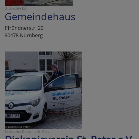
Bildrechte
EiS
Gemeindehaus
Pfründnerstr, 20
90478 Nürnberg
Bildrechte
Diakonie St. Peter