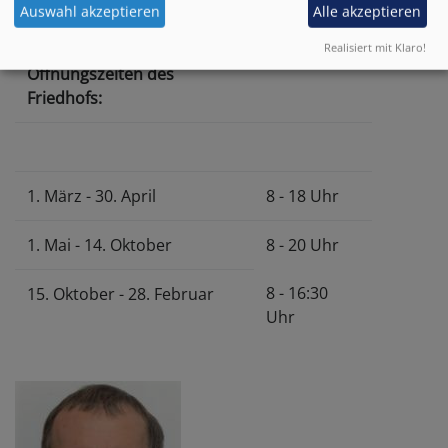
Auswahl akzeptieren
Alle akzeptieren
Realisiert mit Klaro!
Öffnungszeiten des
Friedhofs:
1. März - 30. April
8 - 18 Uhr
1. Mai - 14. Oktober
8 - 20 Uhr
8 - 16:30
15. Oktober - 28. Februar
Uhr