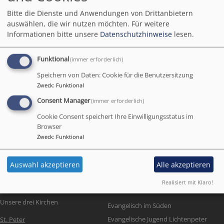
St. Peter - Lichtenhof - Steinbühl
Bitte die Dienste und Anwendungen von Drittanbietern
auswählen, die wir nutzen möchten.
Für weitere
Hauptnavigation
Informationen bitte unsere
Datenschutzhinweise
lesen.
Funktional
(immer erforderlich)
Startseite
Kontakte
Speichern von Daten: Cookie für die Benutzersitzung
Zweck
:
Funktional
Consent Manager
(immer erforderlich)
Kontakte
Cookie Consent speichert Ihre Einwilligungsstatus im
Browser
Zweck
:
Funktional
Auswahl akzeptieren
Alle akzeptieren
Bildrechte
Bilddatenbank Fundus
Realisiert mit Klaro!
Fußbereichsmenü
Unsere drei Kirchen
Evangelisch im Süden
Evangelische Jugend Lichtenpeter
St. Peter